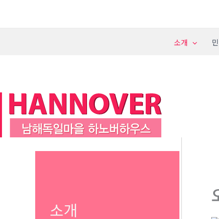
콘
텐
츠
소개
민
로
건
너
뛰
기
소개