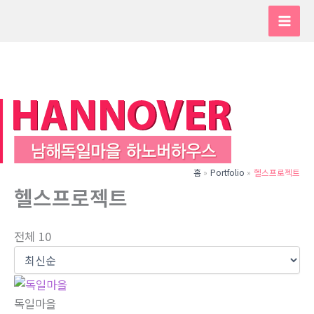
콘
텐
츠
로
건
너
뛰
기
홈
Portfolio
헬스프로젝트
헬스프로젝트
전체 10
독일마을